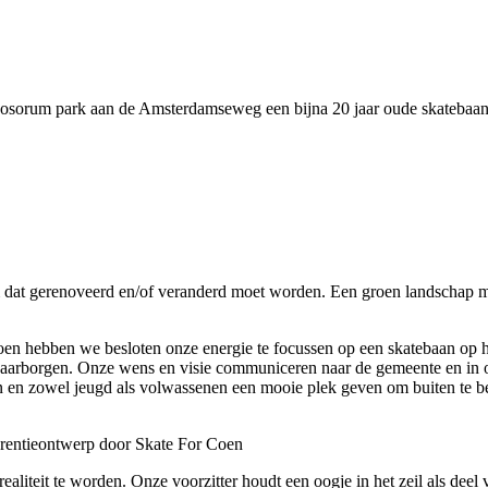
Rosorum park aan de Amsterdamseweg een bijna 20 jaar oude skatebaa
dat gerenoveerd en/of veranderd moet worden. Een groen landschap m
 Coen hebben we besloten onze energie te focussen op een skatebaan op
n waarborgen. Onze wens en visie communiceren naar de gemeente en in
len en zowel jeugd als volwassenen een mooie plek geven om buiten te 
rentieontwerp door Skate For Coen
n realiteit te worden. Onze voorzitter houdt een oogje in het zeil als d